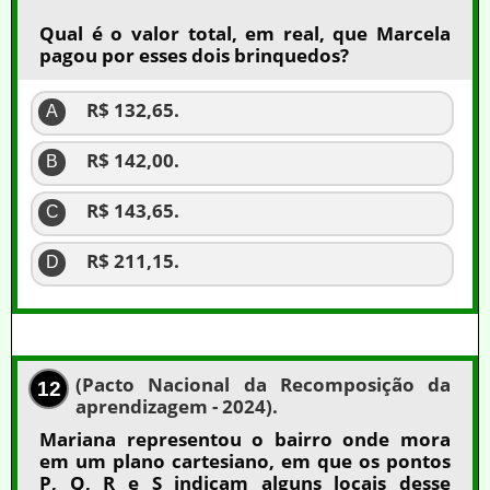
Qual é o valor total, em real, que Marcela
pagou por esses dois brinquedos?
R$ 132,65.
A
R$ 142,00.
B
R$ 143,65.
C
R$ 211,15.
D
(Pacto Nacional da Recomposição da
12
aprendizagem - 2024).
Mariana representou o bairro onde mora
em um plano cartesiano, em que os pontos
P, Q, R e S indicam alguns locais desse