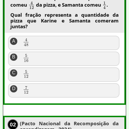
4
1
comeu
da pizza, e Samanta comeu
.
12
4
Qual fração representa a quantidade da
pizza que Karine e Samanta comeram
juntas?
4
A
48
5
B
16
5
C
12
7
D
12
(Pacto Nacional da Recomposição da
02