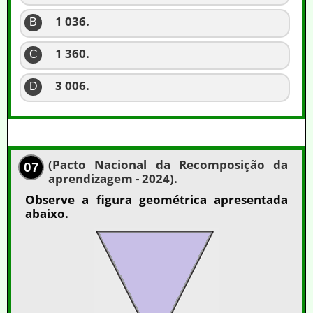
1 036.
B
1 360.
C
3 006.
D
(Pacto Nacional da Recomposição da
07
aprendizagem - 2024).
Observe a figura geométrica apresentada
abaixo.