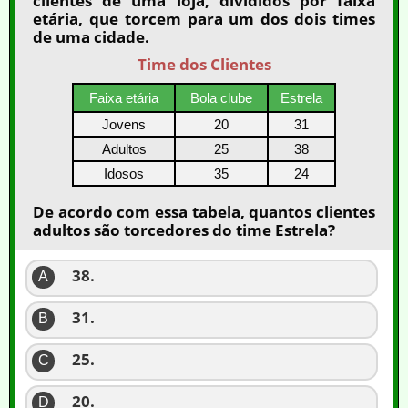
clientes de uma loja, divididos por faixa
etária, que torcem para um dos dois times
de uma cidade.
Time dos Clientes
Faixa etária
Bola clube
Estrela
Jovens
20
31
Adultos
25
38
Idosos
35
24
De acordo com essa tabela, quantos clientes
adultos são torcedores do time Estrela?
38.
A
31.
B
25.
C
20.
D