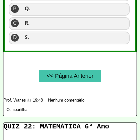
Q.
B
R.
C
S.
D
<< Página Anterior
Prof. Warles
às
19:48
Nenhum comentário:
Compartilhar
QUIZ 22: MATEMÁTICA 6° Ano