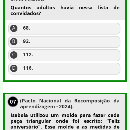
Quantos adultos havia nessa lista de
convidados?
68.
A
92.
B
112.
C
116.
D
(Pacto Nacional da Recomposição da
07
aprendizagem - 2024).
Isabela utilizou um molde para fazer cada
peça triangular onde foi escrito: “Feliz
aniversário”. Esse molde e as medidas de