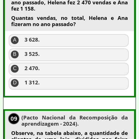
ano passado, Helena fez 2 470 vendas e Ana
fez 1 158.
Quantas vendas, no total, Helena e Ana
fizeram no ano passado?
3 628.
A
3 525.
B
2 470.
C
1 312.
D
(Pacto Nacional da Recomposição da
09
aprendizagem - 2024).
Observe, na tabela abaixo, a quantidade de