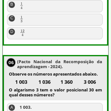
1
B
4
1
C
3
12
D
4
(Pacto Nacional da Recomposição da
06
aprendizagem - 2024).
Observe os números apresentados abaixo.
1 003 1 036 1 360 3 006
O algarismo 3 tem o valor posicional 30 em
qual desses números?
1 003.
A