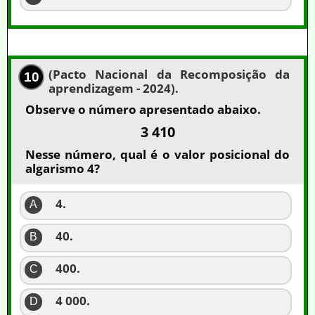
(Pacto Nacional da Recomposição da
10
aprendizagem - 2024).
Observe o número apresentado abaixo.
3 410
Nesse número, qual é o valor posicional do
algarismo 4?
4.
A
40.
B
400.
C
4 000.
D