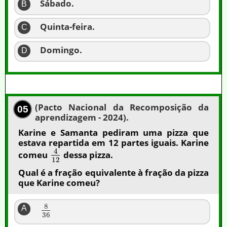
Sábado.
B
Quinta-feira.
C
Domingo.
D
(Pacto Nacional da Recomposição da
05
aprendizagem - 2024).
Karine e Samanta pediram uma pizza que
estava repartida em 12 partes iguais. Karine
4
comeu
dessa pizza.
12
Qual é a fração equivalente à fração da pizza
que Karine comeu?
8
A
36